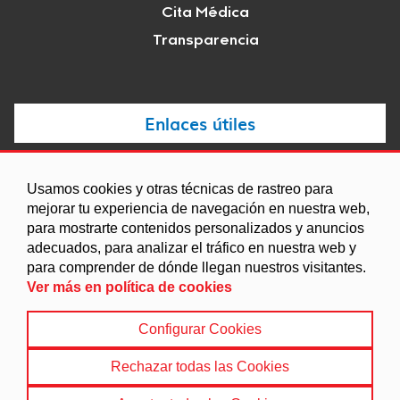
Cita Médica
Transparencia
Enlaces útiles
Noticias
Usamos cookies y otras técnicas de rastreo para
Agenda
mejorar tu experiencia de navegación en nuestra web,
para mostrarte contenidos personalizados y anuncios
Ordenanzas
adecuados, para analizar el tráfico en nuestra web y
Entidades y asociaciones
para comprender de dónde llegan nuestros visitantes.
Ver más en política de cookies
Configurar Cookies
Aviso legal
|
Política de Cookies
|
Accesibilidad
|
Protección de Datos
|
Mapa Web
Rechazar todas las Cookies
© 2022 Ayuntamiento de Campotéjar