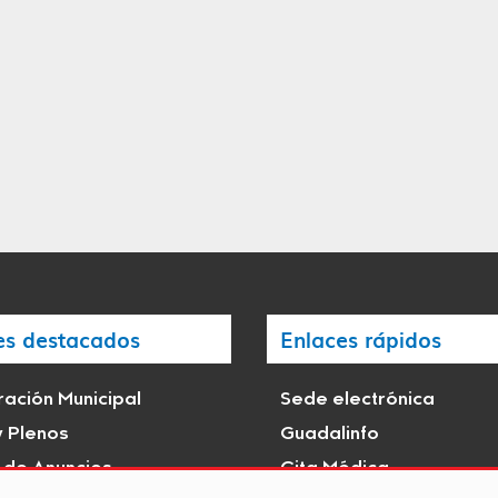
es destacados
Enlaces rápidos
ación Municipal
Sede electrónica
y Plenos
Guadalinfo
 de Anuncios
Cita Médica