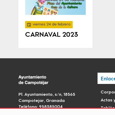
viernes 24 de febrero
CARNAVAL 2023
Enlac
Corpor
Pl. Ayuntamiento, s/n, 18565
Actas 
Campotejar, Granada
Teléfono: 958385004
Tablón
Email:
campotejar@dipgra.es